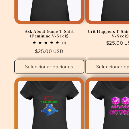
i
ó
Ask About Game T-Shirt
Crit Happens T-Shir
(Feminine V-Neck)
V-Neck)
n
1
Precio
$25.00 U
(1)
reseñas
habitual
:
Precio
$25.00 USD
totales
habitual
Seleccionar opciones
Seleccionar o