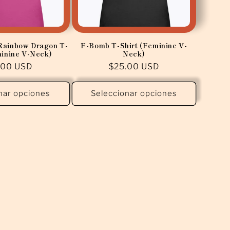
 Rainbow Dragon T-
F-Bomb T-Shirt (Feminine V-
minine V-Neck)
Neck)
cio
.00 USD
Precio
$25.00 USD
tual
habitual
nar opciones
Seleccionar opciones