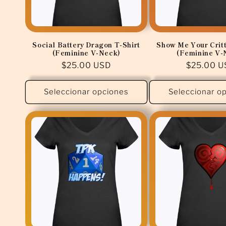
Social Battery Dragon T-Shirt
Show Me Your Critt
(Feminine V-Neck)
(Feminine V-
Precio
$25.00 USD
Precio
$25.00 U
habitual
habitual
Seleccionar opciones
Seleccionar o