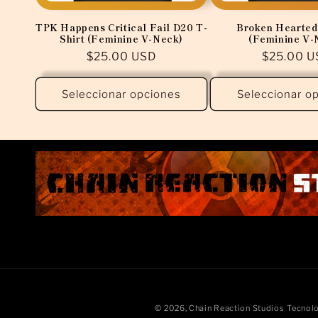
TPK Happens Critical Fail D20 T-
Broken Hearted
Shirt (Feminine V-Neck)
(Feminine V-
Precio
$25.00 USD
Precio
$25.00 U
habitual
habitual
Seleccionar opciones
Seleccionar o
© 2026,
Chain Reaction Studios
Tecnolo