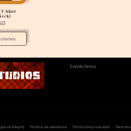
 T-Shirt
Neck)
SD
pciones
Contáctenos
gía de Shopify
Política de reembolso
Política de privacidad
Términos 