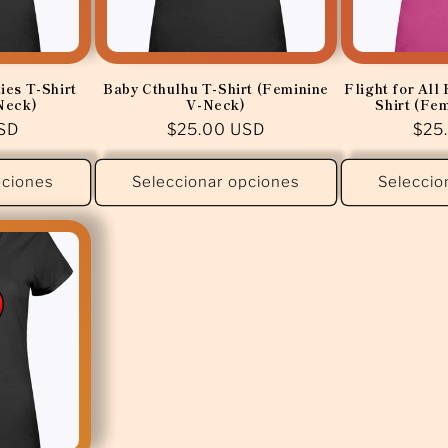
ies T-Shirt
Baby Cthulhu T-Shirt (Feminine
Flight for All
Neck)
V-Neck)
Shirt (Fe
SD
Precio
$25.00 USD
Pre
$25
habitual
habi
pciones
Seleccionar opciones
Seleccio