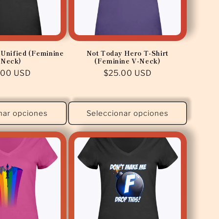
Unified (Feminine
Not Today Hero T-Shirt
-Neck)
(Feminine V-Neck)
cio
.00 USD
Precio
$25.00 USD
tual
habitual
nar opciones
Seleccionar opciones