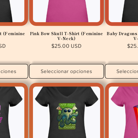
t (Feminine
Pink Bow Skull T-Shirt (Feminine
Baby Dragons 
V-Neck)
V
SD
Precio
$25.00 USD
Pre
$25
habitual
habi
pciones
Seleccionar opciones
Seleccio